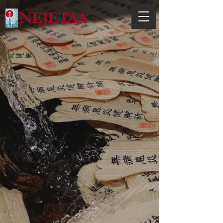
info@nejetaa.com
© 2023 by NEJETAA. Proudl
y created
with
Wix.com